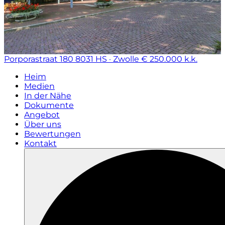
Porporastraat 180
8031 HS · Zwolle
€ 250.000 k.k.
Heim
Medien
In der Nähe
Dokumente
Angebot
Über uns
Bewertungen
Kontakt