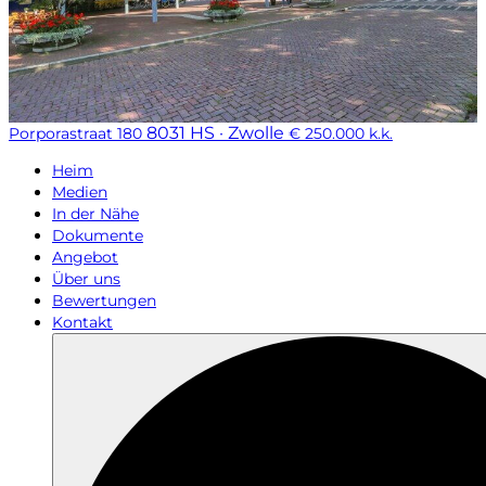
8031 HS · Zwolle
Porporastraat 180
€ 250.000 k.k.
Heim
Medien
In der Nähe
Dokumente
Angebot
Über uns
Bewertungen
Kontakt